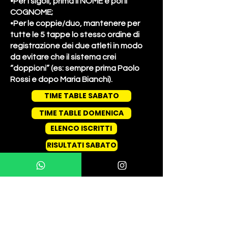
•Per i sigoli, prima il NOME e poi il
COGNOME;
•Per le coppie/duo, mantenere per
tutte le 5 tappe lo stesso ordine di
registrazione dei due atleti in modo
da evitare che il sistema crei
“doppioni” (es: sempre prima Paolo
Rossi e dopo Maria Bianchi).
TIME TABLE SABATO
TIME TABLE DOMENICA
ELENCO ISCRITTI
RISULTATI SABATO
RISULTATI DOMENICA