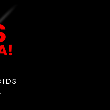
CIDS
E