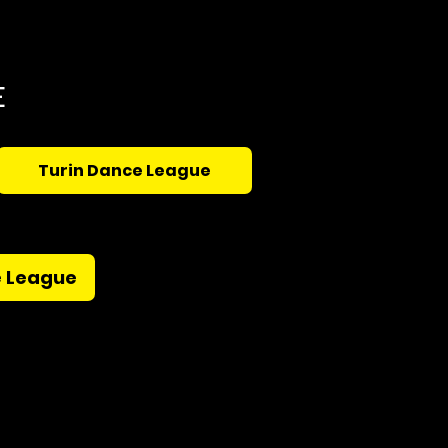
PE
Turin Dance League
e League